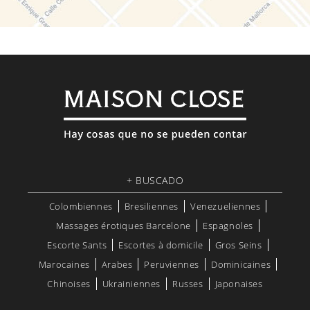
+ BUSCADO
Colombiennes
Bresiliennes
Venezueliennes
Massages érotiques Barcelone
Espagnoles
Escorte Sants
Escortes à domicile
Gros Seins
Marocaines
Arabes
Peruviennes
Dominicaines
Chinoises
Ukrainiennes
Russes
Japonaises