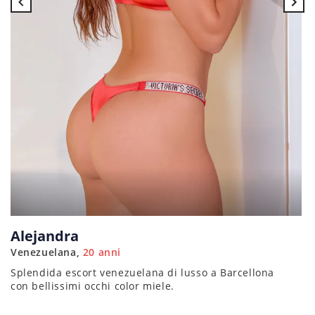
Alejandra
V
Venezuelana
20 anni
C
Splendida escort venezuelana di lusso a Barcellona
Sp
con bellissimi occhi color miele.
cu