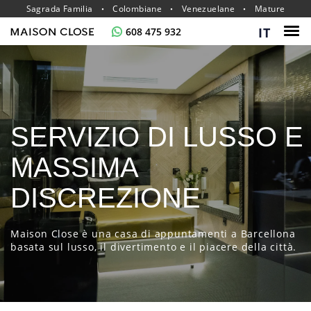
Sagrada Familia
Colombiane
Venezuelane
Mature
IT
608 475 932
SERVIZIO DI LUSSO E
MASSIMA
DISCREZIONE
Maison Close è una casa di appuntamenti a Barcellona
basata sul lusso, il divertimento e il piacere della città.